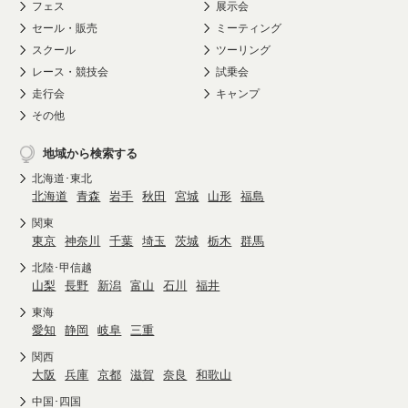
フェス
展示会
セール・販売
ミーティング
スクール
ツーリング
レース・競技会
試乗会
走行会
キャンプ
その他
地域から検索する
北海道･東北
北海道
青森
岩手
秋田
宮城
山形
福島
関東
東京
神奈川
千葉
埼玉
茨城
栃木
群馬
北陸･甲信越
山梨
長野
新潟
富山
石川
福井
東海
愛知
静岡
岐阜
三重
関西
大阪
兵庫
京都
滋賀
奈良
和歌山
中国･四国