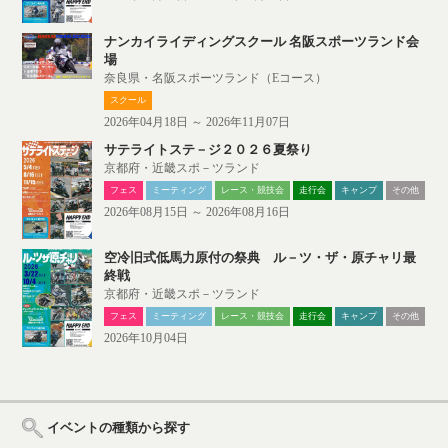
ナンカイライディングスクール 名阪スポーツランド会
場
奈良県・名阪スポーツランド（Eコース）
スクール
2026年04月18日 ～ 2026年11月07日
サテライトステ－ジ２０２６夏祭り
京都府・近畿スポ－ツランド
フェス
ミーティング
レース・競技会
走行会
キャンプ
その他
2026年08月15日 ～ 2026年08月16日
空冷旧式低馬力原付の祭典 ル－ツ・ザ・原チャリ最
終戦
京都府・近畿スポ－ツランド
フェス
ミーティング
レース・競技会
走行会
キャンプ
その他
2026年10月04日
イベントの種類から探す