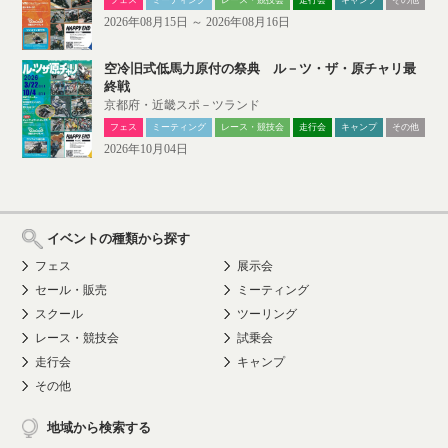
フェス
ミーティング
レース・競技会
走行会
キャンプ
その他
2026年08月15日 ～ 2026年08月16日
空冷旧式低馬力原付の祭典 ル－ツ・ザ・原チャリ最
終戦
京都府・近畿スポ－ツランド
フェス
ミーティング
レース・競技会
走行会
キャンプ
その他
2026年10月04日
イベントの種類から探す
フェス
展示会
セール・販売
ミーティング
スクール
ツーリング
レース・競技会
試乗会
走行会
キャンプ
その他
地域から検索する