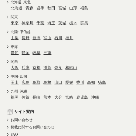
北海道･東北
北海道
青森
岩手
秋田
宮城
山形
福島
関東
東京
神奈川
千葉
埼玉
茨城
栃木
群馬
北陸･甲信越
山梨
長野
新潟
富山
石川
福井
東海
愛知
静岡
岐阜
三重
関西
大阪
兵庫
京都
滋賀
奈良
和歌山
中国･四国
岡山
広島
鳥取
島根
山口
愛媛
香川
高知
徳島
九州･沖縄
福岡
佐賀
長崎
熊本
大分
宮崎
鹿児島
沖縄
サイト案内
お問い合わせ
掲載に関するお問い合わせ
FAQ