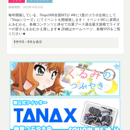
フェス
ミーティング
開催期間：2025年10月25日
毎年開催している、Ninja1000全国MTが 4年に1度のコラボ企画として
『Ninjaシリーズ』にてイベントを開催致します！ イベントMCに多聞さ
んをむかえ、各種コンテンツと併せて出展ブース過去最大規模でライダ
ーの皆さんをおむかえ致します★ 詳細はホームページ、各種SNSをご覧
ください★
1
1
1
件中
～
件を表示