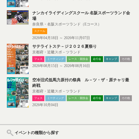
ナンカイライディングスクール 名阪スポーツランド会
場
奈良県・名阪スポーツランド（Eコース）
スクール
2026年04月18日 ～ 2026年11月07日
サテライトステ－ジ２０２６夏祭り
京都府・近畿スポ－ツランド
フェス
ミーティング
レース・競技会
走行会
キャンプ
その他
2026年08月15日 ～ 2026年08月16日
空冷旧式低馬力原付の祭典 ル－ツ・ザ・原チャリ最
終戦
京都府・近畿スポ－ツランド
フェス
ミーティング
レース・競技会
走行会
キャンプ
その他
2026年10月04日
イベントの種類から探す