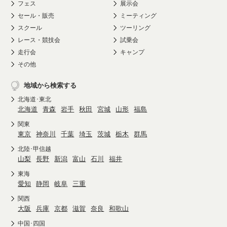
フェス
展示会
セール・販売
ミーティング
スクール
ツーリング
レース・競技会
試乗会
走行会
キャンプ
その他
地域から検索する
北海道･東北
北海道
青森
岩手
秋田
宮城
山形
福島
関東
東京
神奈川
千葉
埼玉
茨城
栃木
群馬
北陸･甲信越
山梨
長野
新潟
富山
石川
福井
東海
愛知
静岡
岐阜
三重
関西
大阪
兵庫
京都
滋賀
奈良
和歌山
中国･四国