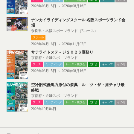
2026年08月15日 ～ 2026年08月16日
ナンカイライディングスクール 名阪スポーツランド会
場
奈良県・名阪スポーツランド（Eコース）
スクール
2026年04月18日 ～ 2026年11月07日
サテライトステ－ジ２０２６夏祭り
京都府・近畿スポ－ツランド
フェス
ミーティング
レース・競技会
走行会
キャンプ
その他
2026年08月15日 ～ 2026年08月16日
空冷旧式低馬力原付の祭典 ル－ツ・ザ・原チャリ最
終戦
京都府・近畿スポ－ツランド
フェス
ミーティング
レース・競技会
走行会
キャンプ
その他
2026年10月04日