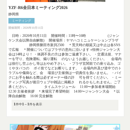
YZF-R6全日本ミーティング2026
静岡県
ミーティング
開催期間：2026年10月11日
日時：2026年10月11日 開催時間：11時〜16時 (ジャン
ケン大会以降自由解散) 開催場所：ヤマハコミニュケーションプラザ
静岡県磐田市新貝2500 ＊荒天時の順延又は中止は各SNS
で広報 ＊開催についてはプラザの意向に沿います ○恒例ジャンケン大
会は14時より！ ・体調不良の方は参加ご遠慮下さい。 ・交通法規、マナ
ーを守り、危険運転、煽り運転 のないようお越しください。 会場内
は徐行し空ぶかし等はおやめ下さい。 ・プラザ玄関前での座り込み、ゴ
ミやタバコの ポイ捨てなどお断りします。 ・会場内外及び道中でのト
ラブルや傷病など、会 場並び主催側は一切責任を負いません。 ・バイ
クにお手を触れる際は必ずオーナー様の許 可を得てください。 ・ミー
ティング写真が後日ウェブや雑誌に掲載さ れるかもしれません。ご了
承ください。 タイムスケジュール 11:00〜参加者来場開始
12:30 主催者挨拶 ＊来場完了希望時刻 14:00〜ジャンケン大会 ＊以
降自由解散 16:00 完全解散
1
1
1
件中
～
件を表示