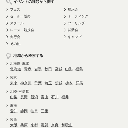
イベントの種類から探す
フェス
展示会
セール・販売
ミーティング
スクール
ツーリング
レース・競技会
試乗会
走行会
キャンプ
その他
地域から検索する
北海道･東北
北海道
青森
岩手
秋田
宮城
山形
福島
関東
東京
神奈川
千葉
埼玉
茨城
栃木
群馬
北陸･甲信越
山梨
長野
新潟
富山
石川
福井
東海
愛知
静岡
岐阜
三重
関西
大阪
兵庫
京都
滋賀
奈良
和歌山