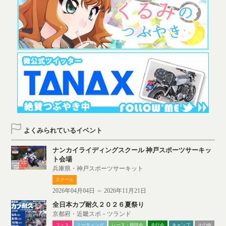
よくみられているイベント
ナンカイライディングスクール 神戸スポーツサーキッ
ト会場
兵庫県・神戸スポーツサーキット
スクール
2026年04月04日 ～ 2026年11月21日
全日本カブ耐久２０２６夏祭り
京都府・近畿スポ－ツランド
フェス
ミーティング
レース・競技会
走行会
キャンプ
その他