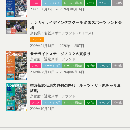
フェス
ミーティング
レース・競技会
走行会
キャンプ
その他
2026年08月15日 ～ 2026年08月16日
ナンカイライディングスクール 名阪スポーツランド会
場
奈良県・名阪スポーツランド（Eコース）
スクール
2026年04月18日 ～ 2026年11月07日
サテライトステ－ジ２０２６夏祭り
京都府・近畿スポ－ツランド
フェス
ミーティング
レース・競技会
走行会
キャンプ
その他
2026年08月15日 ～ 2026年08月16日
空冷旧式低馬力原付の祭典 ル－ツ・ザ・原チャリ最
終戦
京都府・近畿スポ－ツランド
フェス
ミーティング
レース・競技会
走行会
キャンプ
その他
2026年10月04日