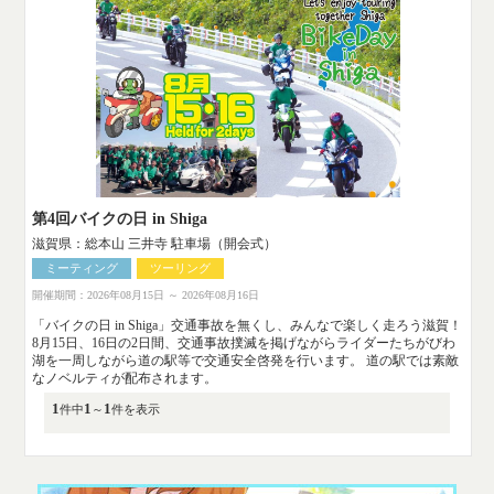
第4回バイクの日 in Shiga
滋賀県：総本山 三井寺 駐車場（開会式）
ミーティング
ツーリング
開催期間：2026年08月15日 ～ 2026年08月16日
「バイクの日 in Shiga」交通事故を無くし、みんなで楽しく走ろう滋賀！
8月15日、16日の2日間、交通事故撲滅を掲げながらライダーたちがびわ
湖を一周しながら道の駅等で交通安全啓発を行います。 道の駅では素敵
なノベルティが配布されます。
1
1
1
件中
～
件を表示