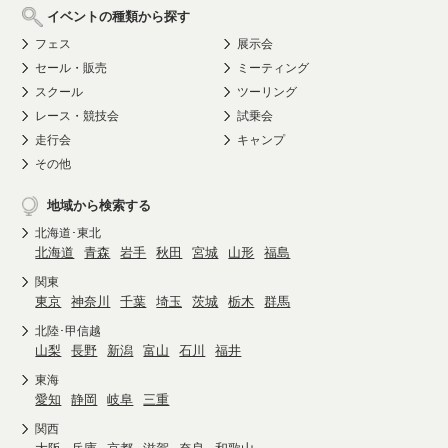
イベントの種類から探す
フェス
展示会
セール・販売
ミーティング
スクール
ツーリング
レース・競技会
試乗会
走行会
キャンプ
その他
地域から検索する
北海道･東北
北海道
青森
岩手
秋田
宮城
山形
福島
関東
東京
神奈川
千葉
埼玉
茨城
栃木
群馬
北陸･甲信越
山梨
長野
新潟
富山
石川
福井
東海
愛知
静岡
岐阜
三重
関西