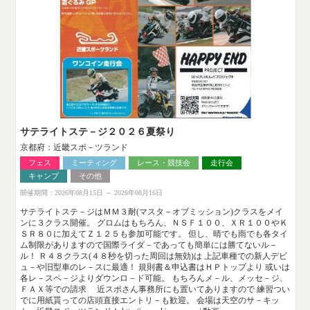
サテライトステ－ジ２０２６夏祭り
京都府：近畿スポ－ツランド
フェス
ミーティング
レース・競技会
走行会
キャンプ
その他
開催期間：2026年08月15日 ～ 2026年08月16日
サテライトステ－ジはＭＭ３耐(マスタ－オブミッション)クラスをメイ
ンに３クラス開催。 グロムはもちろん、ＮＳＦ１００、ＸＲ１００やＫ
ＳＲ８０に加えてＺ１２５も参加可能です。 但し、晴でも雨でも各タイ
ム制限がありますので国際ライダ－であっても簡単には勝てないル－
ル！ Ｒ４８クラス(４８秒を切った周回は無効)は 上記車種での新人デビ
ュ－や旧型車のレ－スに最適！ 規則書＆申込書はＨＰトップより 或いは
各レ－スペ－ジよりダウンロ－ド可能。 もちろんメ－ル、メッセ－ジ、
ＦＡＸ等での請求 近スポさん事務所にも置いてありますので 練習つい
でに用紙貰っての店頭直接エントリ－も歓迎。 会場は天空のサ－キッ