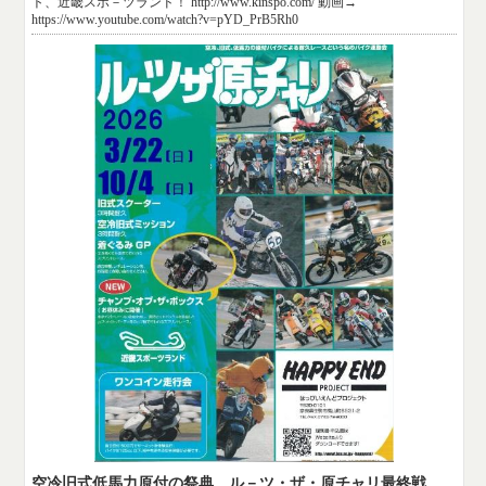
ト、近畿スポ－ツランド！ http://www.kinspo.com/ 動画→
https://www.youtube.com/watch?v=pYD_PrB5Rh0
空冷旧式低馬力原付の祭典 ル－ツ・ザ・原チャリ最終戦