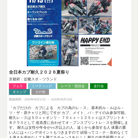
全日本カブ耐久２０２６夏祭り
京都府：近畿スポ－ツランド
フェス
ミーティング
レース・競技会
走行会
キャンプ
その他
開催期間：2026年08月15日 ～ 2026年08月16日
「カブだけの カブによる カブの為のレ－ス」 基本的ル－ルはル－
ツ・ザ・原チャリと同じですが カブ、メイト、バ－デイのみ参加可能。
耐久レ－スは５０ｃｃオンリ－ ７０ｃｃ～１２５ｃｃはスプリントＡ・
Ｂクラスとして 改造度に合わせてオ－プンスプリントレ－スを開催しま
す。 耐久は女性や年令が○○才以上の人、遠くから参加する人 体重の重
い人には＋ハンデポイントもつきますので 頑張ってコ－ナ－攻めなくて
も速さを求めなくても勝てるチャンスあり！！ 耐久の改造範囲はタイ