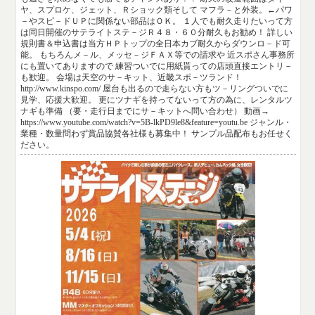
ヤ、スプロケ、ジェット、Ｒショック類そして マフラ－と外装。←パワ
－やスピ－ドＵＰに関係ない部品はＯＫ。 １人でも耐久走りたいって方
は同日開催のサテライトステ－ジＲ４８・６０分耐久もお勧め！ 詳しい
規則書＆申込書は当方ＨＰトップの全日本カブ耐久からダウンロ－ド可
能。 もちろんメ－ル、メッセ－ジＦＡＸ等での請求や 近スポさん事務所
にも置いてありますので 練習ついでに用紙貰っての店頭直接エントリ－
も歓迎。 会場は天空のサ－キット、近畿スポ－ツランド！
http://www.kinspo.com/ 屋台も出るので走らない方もツ－リングついでに
見学、応援大歓迎。 更にツナギを持ってないって方の為に、レンタルツ
ナギも準備 （要・走行日までにサ－キットへ問い合わせ） 動画→
https://www.youtube.com/watch?v=5B-lkPD9le8&feature=youtu.be ジャンル・
業種・数量問わず賞品協賛各社様も募集中！ サンプル品配布もお任せく
ださい。