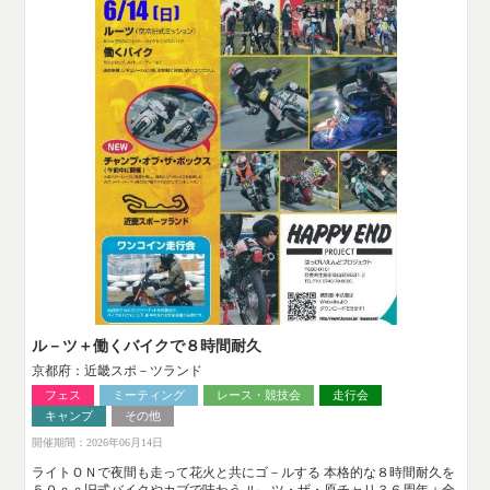
ル－ツ＋働くバイクで８時間耐久
京都府：近畿スポ－ツランド
フェス
ミーティング
レース・競技会
走行会
キャンプ
その他
開催期間：2026年06月14日
ライトＯＮで夜間も走って花火と共にゴ－ルする 本格的な８時間耐久を
５０ｃｃ旧式バイクやカブで味わう ル－ツ・ザ・原チャリ３６周年＋全