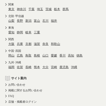
関東
東京
神奈川
千葉
埼玉
茨城
栃木
群馬
北陸･甲信越
山梨
長野
新潟
富山
石川
福井
東海
愛知
静岡
岐阜
三重
関西
大阪
兵庫
京都
滋賀
奈良
和歌山
中国･四国
岡山
広島
鳥取
島根
山口
愛媛
香川
高知
徳島
九州･沖縄
福岡
佐賀
長崎
熊本
大分
宮崎
鹿児島
沖縄
サイト案内
お問い合わせ
掲載に関するお問い合わせ
FAQ
店舗・掲載者ログイン