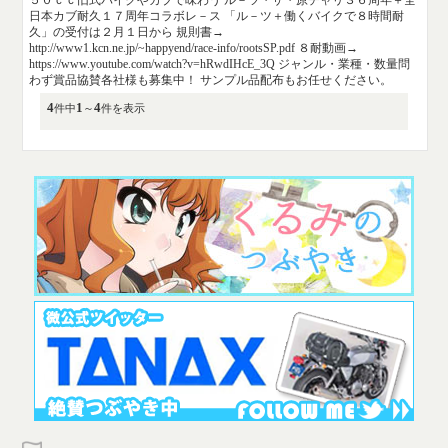
日本カブ耐久１７周年コラボレ－ス 「ル－ツ＋働くバイクで８時間耐
久」の受付は２月１日から 規則書→
http://www1.kcn.ne.jp/~happyend/race-info/rootsSP.pdf ８耐動画→
https://www.youtube.com/watch?v=hRwdIHcE_3Q ジャンル・業種・数量問
わず賞品協賛各社様も募集中！ サンプル品配布もお任せください。
4
1
4
件中
～
件を表示