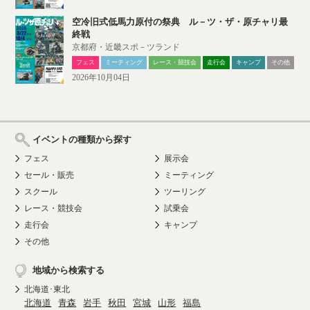
空冷旧式低馬力原付の祭典 ル－ツ・ザ・原チャリ最
終戦
京都府・近畿スポ－ツランド
フェス
ミーティング
レース・競技会
走行会
キャンプ
その他
2026年10月04日
イベントの種類から探す
フェス
展示会
セール・販売
ミーティング
スクール
ツーリング
レース・競技会
試乗会
走行会
キャンプ
その他
地域から検索する
北海道･東北
北海道
青森
岩手
秋田
宮城
山形
福島