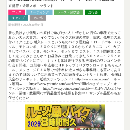
京都府：近畿スポ－ツランド
フェス
ミーティング
レース・競技会
走行会
キャンプ
その他
開催期間：2026年10月04日
勝ち負けより低馬力の原付で遊びたい人！ 懐かしい旧式の車種で走って
みたい大人の貴方。 イケてないバイク大歓迎の空冷、旧式、低馬力の原
付バイクによる 耐久レ－スという名のバイク運動会！ ロ－ドパル、パッ
ソル、モトコンポ、ＺＯＯＫに初期型ＪＯＧからＹＳＲにス－パ－カブ
そしてベスパ、ＣＢ、モンキ－、ポッケまで ２スト、４スト関係無く楽
しく走ってみませんか？ お昼休みには乗ってきた５０ｃｃ～１２５ｃｃ
の街乗りバイクにてサ－キットを体験走行できる 先導付のワンコイン走
行会も開催。 規則書・申込書はＨＰトップよりダウンロ－ド もちろんメ
－ル、メッセ－ジＦＡＸ等での請求や 近スポさん事務所にも置いてあり
ますので 練習ついでに用紙貰っての店頭直接エントリ－も歓迎。 会場は
天空のサ－キット、近畿スポ－ツランド！ http://www.kinspo.com/ ル－
ツ動画→ https://www.youtube.com/watch?v=zHIlbeIc4tg チャンプ・オ
ブ・ボックス動画→ https://www.youtube.com/watch?v=4J1rFVtNAxE ジャ
ンル・業種・数量問わず賞品協賛各社様も募集中！ サンプル品配布もお
任せください。