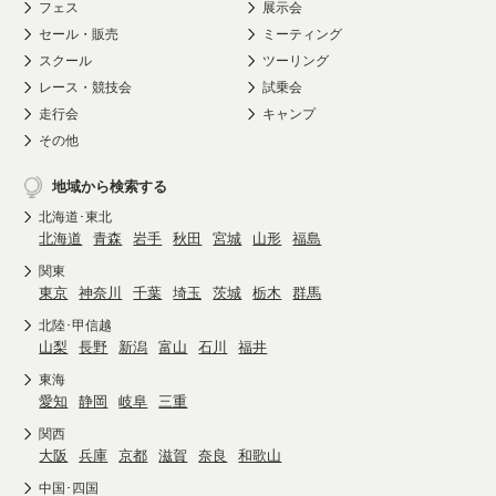
フェス
展示会
セール・販売
ミーティング
スクール
ツーリング
レース・競技会
試乗会
走行会
キャンプ
その他
地域から検索する
北海道･東北
北海道
青森
岩手
秋田
宮城
山形
福島
関東
東京
神奈川
千葉
埼玉
茨城
栃木
群馬
北陸･甲信越
山梨
長野
新潟
富山
石川
福井
東海
愛知
静岡
岐阜
三重
関西
大阪
兵庫
京都
滋賀
奈良
和歌山
中国･四国