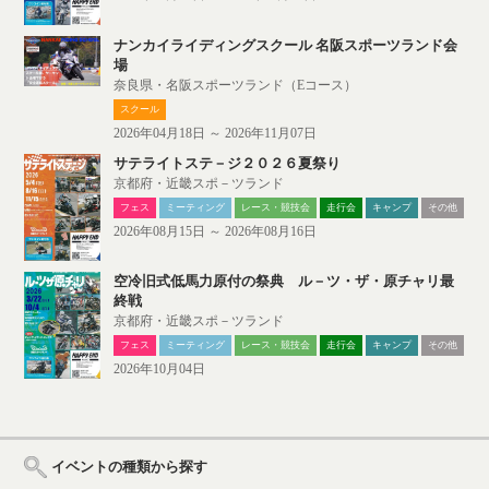
ナンカイライディングスクール 名阪スポーツランド会
場
奈良県・名阪スポーツランド（Eコース）
スクール
2026年04月18日 ～ 2026年11月07日
サテライトステ－ジ２０２６夏祭り
京都府・近畿スポ－ツランド
フェス
ミーティング
レース・競技会
走行会
キャンプ
その他
2026年08月15日 ～ 2026年08月16日
空冷旧式低馬力原付の祭典 ル－ツ・ザ・原チャリ最
終戦
京都府・近畿スポ－ツランド
フェス
ミーティング
レース・競技会
走行会
キャンプ
その他
2026年10月04日
イベントの種類から探す