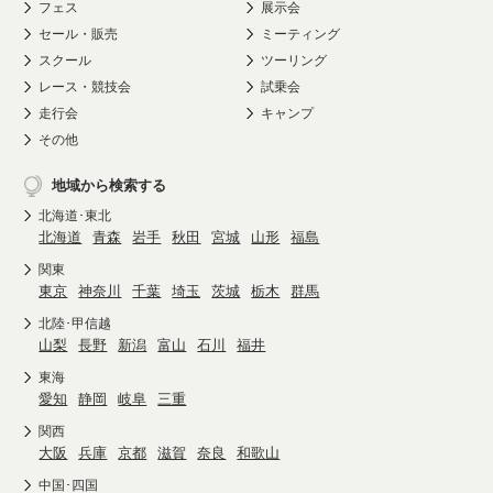
フェス
展示会
セール・販売
ミーティング
スクール
ツーリング
レース・競技会
試乗会
走行会
キャンプ
その他
地域から検索する
北海道･東北
北海道
青森
岩手
秋田
宮城
山形
福島
関東
東京
神奈川
千葉
埼玉
茨城
栃木
群馬
北陸･甲信越
山梨
長野
新潟
富山
石川
福井
東海
愛知
静岡
岐阜
三重
関西
大阪
兵庫
京都
滋賀
奈良
和歌山
中国･四国