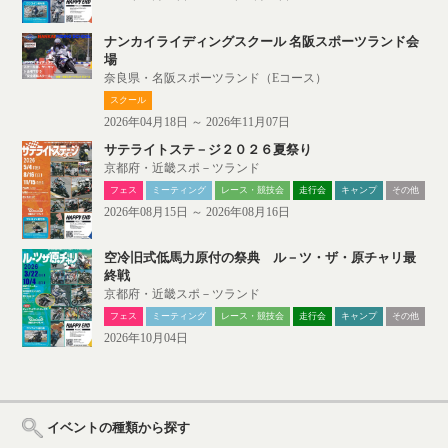
ナンカイライディングスクール 名阪スポーツランド会
場
奈良県・名阪スポーツランド（Eコース）
スクール
2026年04月18日 ～ 2026年11月07日
サテライトステ－ジ２０２６夏祭り
京都府・近畿スポ－ツランド
フェス
ミーティング
レース・競技会
走行会
キャンプ
その他
2026年08月15日 ～ 2026年08月16日
空冷旧式低馬力原付の祭典 ル－ツ・ザ・原チャリ最
終戦
京都府・近畿スポ－ツランド
フェス
ミーティング
レース・競技会
走行会
キャンプ
その他
2026年10月04日
イベントの種類から探す