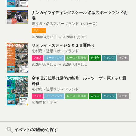
ナンカイライディングスクール 名阪スポーツランド会
場
奈良県・名阪スポーツランド（Eコース）
スクール
2026年04月18日 ～ 2026年11月07日
サテライトステ－ジ２０２６夏祭り
京都府・近畿スポ－ツランド
フェス
ミーティング
レース・競技会
走行会
キャンプ
その他
2026年08月15日 ～ 2026年08月16日
空冷旧式低馬力原付の祭典 ル－ツ・ザ・原チャリ最
終戦
京都府・近畿スポ－ツランド
フェス
ミーティング
レース・競技会
走行会
キャンプ
その他
2026年10月04日
イベントの種類から探す