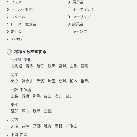
フェス
展示会
セール・販売
ミーティング
スクール
ツーリング
レース・競技会
試乗会
走行会
キャンプ
その他
地域から検索する
北海道･東北
北海道
青森
岩手
秋田
宮城
山形
福島
関東
東京
神奈川
千葉
埼玉
茨城
栃木
群馬
北陸･甲信越
山梨
長野
新潟
富山
石川
福井
東海
愛知
静岡
岐阜
三重
関西
大阪
兵庫
京都
滋賀
奈良
和歌山
中国･四国