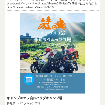
ス facebookイベントページ https://fb.me/e/3FKScdyYr 前売りはこちらから
https://kommon.thebase.in/items/76797229
キャンプdeオフ会@パラダキャンプ場
長野県：パラダキャンプ場