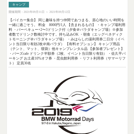
キャンプ
開催期間：2021年09月11日 ～ 2021年09月12日
【バイカー集合】 同じ趣味を持つ仲間であつまる、居心地のいい時間を
一緒に過ごそう。 料金 8000円/1人 【含まれるもの】 ・キャンプ場利用
料 ・バーベキュー+2〜3ドリンク付（夕食＠パラダキャンプ場）※参加
者数でドリンク数検討中です。持ち込みOK ・朝食（エッグベネディク
トモーニング＠パラダキャンプ場） ・みはらしの湯利用券二日分（イベ
ント当日限り有効2枚＠南パラダ） 【有料オプション】 キャンプ用品
（テント、マット、寝袋）他キャンプレンタル品 【参加者プレゼント】
・バーズcafe ドリンク半額券（2枚、イベント当日限り有効） ・佐久平パ
ーキング お土産10%オフ券 ・昆虫館利用券 ・リフト利用券（サマーリフ
ト） 定員30名