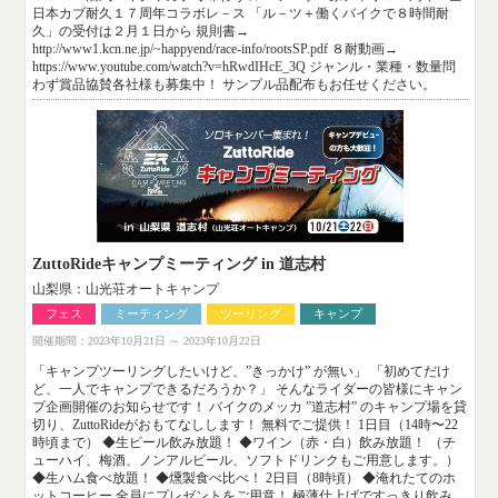
日本カブ耐久１７周年コラボレ－ス 「ル－ツ＋働くバイクで８時間耐
久」の受付は２月１日から 規則書→
http://www1.kcn.ne.jp/~happyend/race-info/rootsSP.pdf ８耐動画→
https://www.youtube.com/watch?v=hRwdIHcE_3Q ジャンル・業種・数量問
わず賞品協賛各社様も募集中！ サンプル品配布もお任せください。
ZuttoRideキャンプミーティング in 道志村
山梨県：山光荘オートキャンプ
フェス
ミーティング
ツーリング
キャンプ
開催期間：2023年10月21日 ～ 2023年10月22日
「キャンプツーリングしたいけど、”きっかけ” が無い」 「初めてだけ
ど、一人でキャンプできるだろうか？」 そんなライダーの皆様にキャン
プ企画開催のお知らせです！ バイクのメッカ ”道志村” のキャンプ場を貸
切り、ZuttoRideがおもてなしします！ 無料でご提供！ 1日目（14時〜22
時頃まで） ◆生ビール飲み放題！ ◆ワイン（赤・白）飲み放題！ （チ
ューハイ、梅酒、ノンアルビール、ソフトドリンクもご用意します。）
◆生ハム食べ放題！ ◆燻製食べ比べ！ 2日目（8時頃） ◆淹れたてのホ
ットコーヒー 全員にプレゼントをご用意！ 極薄仕上げですっきり飲み