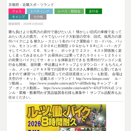
京都府：近畿スポ－ツランド
フェス
ミーティング
レース・競技会
走行会
キャンプ
その他
開催期間：2026年10月04日
勝ち負けより低馬力の原付で遊びたい人！ 懐かしい旧式の車種で走って
みたい大人の貴方。 イケてないバイク大歓迎の空冷、旧式、低馬力の原
付バイクによる 耐久レ－スという名のバイク運動会！ ロ－ドパル、パッ
ソル、モトコンポ、ＺＯＯＫに初期型ＪＯＧからＹＳＲにス－パ－カブ
そしてベスパ、ＣＢ、モンキ－、ポッケまで ２スト、４スト関係無く楽
しく走ってみませんか？ お昼休みには乗ってきた５０ｃｃ～１２５ｃｃ
の街乗りバイクにてサ－キットを体験走行できる 先導付のワンコイン走
行会も開催。 規則書・申込書はＨＰトップよりダウンロ－ド もちろんメ
－ル、メッセ－ジＦＡＸ等での請求や 近スポさん事務所にも置いてあり
ますので 練習ついでに用紙貰っての店頭直接エントリ－も歓迎。 会場は
天空のサ－キット、近畿スポ－ツランド！ http://www.kinspo.com/ ル－
ツ動画→ https://www.youtube.com/watch?v=zHIlbeIc4tg チャンプ・オ
ブ・ボックス動画→ https://www.youtube.com/watch?v=4J1rFVtNAxE ジャ
ンル・業種・数量問わず賞品協賛各社様も募集中！ サンプル品配布もお
任せください。