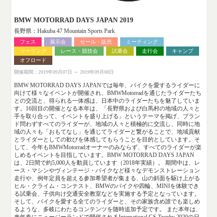
BMW MOTORRAD DAYS JAPAN 2019
長野県：Hakuba 47 Mountain Sports Park
フェス
展示会
セール・販売
ミーティング
ツーリング
レース・競技会
試乗会
走行会
キャンプ
オフロード
開催期間：2019年09月07日 ～ 2019年09月08日
BMW MOTORRAD DAYS JAPANでは毎年、バイクを愛するライダーに
向けて様々なイベントが開催され、BMWMotorradを通じたライダーたち
との交流と、得られる一体感は、日本中のライダーたちを魅了していま
す。16回目の開催となる本年は、「長野県および白馬村の地域の人々と
手を取り合って、イベントを盛り上げる」というテーマを掲げ、ブラン
ド問わずすべてのライダーが、地域の人々と積極的に交流し、同時に地
域の人々も「おもてなし」を通じてライダーと繋がることで、地域貢献
とライダーとしての歓びを体感してもらうことを目的としています。そ
して、今年もBMWMotorradオーナーのみならず、すべてのライダーが楽
しめるイベントを目指しています。BMW MOTORRAD DAYS JAPAN
は、2日間で約5,000人を動員しています（2018年実績）。 期間中は、レ
ース・マシンやヴィンテージ・バイクなど様々なデモンストレーション
走行や、例年定員を超える参加希望者が集まる、山の斜面を駆け上がる
ヒル・クライム・コンテスト、BMWのバイクや四輪、MINIを体験でき
る試乗会、子供向け交通安全教室などを実施する予定となっています。
そして、バイクを愛する全てのライダーと、その家族含め誰でも楽しめ
るような、多岐にわたるコンテンツを随時追加予定です。 また本年は、
来年春にニュージーランドで開催されるInternational GS Trophy 2020の日