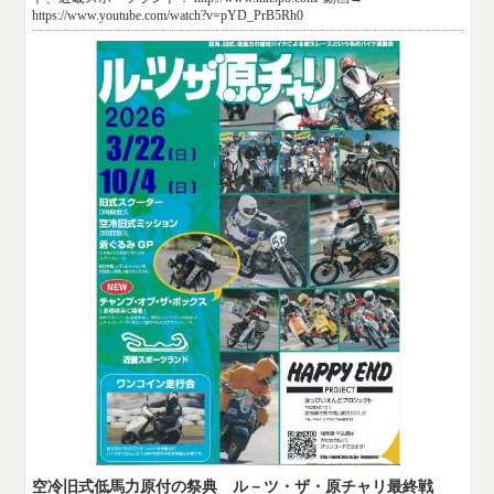
https://www.youtube.com/watch?v=pYD_PrB5Rh0
空冷旧式低馬力原付の祭典 ル－ツ・ザ・原チャリ最終戦