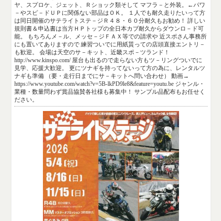
ヤ、スプロケ、ジェット、Ｒショック類そして マフラ－と外装。←パワ
－やスピ－ドＵＰに関係ない部品はＯＫ。 １人でも耐久走りたいって方
は同日開催のサテライトステ－ジＲ４８・６０分耐久もお勧め！ 詳しい
規則書＆申込書は当方ＨＰトップの全日本カブ耐久からダウンロ－ド可
能。 もちろんメ－ル、メッセ－ジＦＡＸ等での請求や 近スポさん事務所
にも置いてありますので 練習ついでに用紙貰っての店頭直接エントリ－
も歓迎。 会場は天空のサ－キット、近畿スポ－ツランド！
http://www.kinspo.com/ 屋台も出るので走らない方もツ－リングついでに
見学、応援大歓迎。 更にツナギを持ってないって方の為に、レンタルツ
ナギも準備 （要・走行日までにサ－キットへ問い合わせ） 動画→
https://www.youtube.com/watch?v=5B-lkPD9le8&feature=youtu.be ジャンル・
業種・数量問わず賞品協賛各社様も募集中！ サンプル品配布もお任せく
ださい。