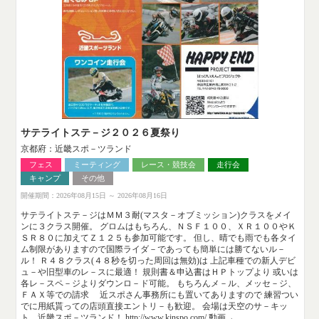
サテライトステ－ジ２０２６夏祭り
京都府：近畿スポ－ツランド
フェス
ミーティング
レース・競技会
走行会
キャンプ
その他
開催期間：2026年08月15日 ～ 2026年08月16日
サテライトステ－ジはＭＭ３耐(マスタ－オブミッション)クラスをメイ
ンに３クラス開催。 グロムはもちろん、ＮＳＦ１００、ＸＲ１００やＫ
ＳＲ８０に加えてＺ１２５も参加可能です。 但し、晴でも雨でも各タイ
ム制限がありますので国際ライダ－であっても簡単には勝てないル－
ル！ Ｒ４８クラス(４８秒を切った周回は無効)は 上記車種での新人デビ
ュ－や旧型車のレ－スに最適！ 規則書＆申込書はＨＰトップより 或いは
各レ－スペ－ジよりダウンロ－ド可能。 もちろんメ－ル、メッセ－ジ、
ＦＡＸ等での請求 近スポさん事務所にも置いてありますので 練習つい
でに用紙貰っての店頭直接エントリ－も歓迎。 会場は天空のサ－キッ
ト、近畿スポ－ツランド！ http://www.kinspo.com/ 動画→