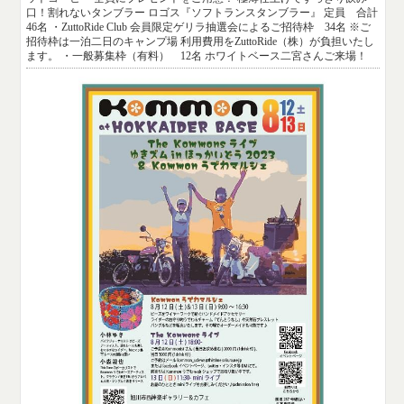
口！割れないタンブラー ロゴス『ソフトランスタンブラー』 定員 合計
46名 ・ZuttoRide Club 会員限定ゲリラ抽選会によるご招待枠 34名 ※ご
招待枠は一泊二日のキャンプ場 利用費用をZuttoRide（株）が負担いたし
ます。 ・一般募集枠（有料） 12名 ホワイトベース二宮さんご来場！