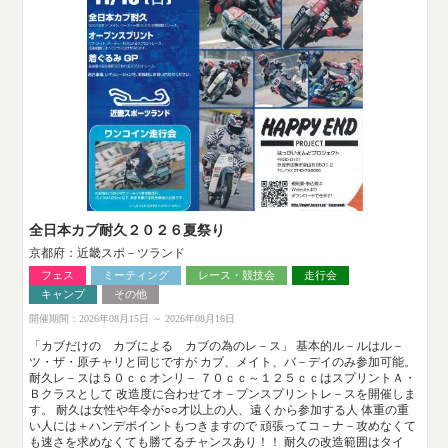
全日本カブ耐久２０２６夏祭り
京都府：近畿スポ－ツランド
フェス
ミーティング
レース・競技会
走行会
キャンプ
その他
開催期間：2026年08月15日 ～ 2026年08月16日
「カブだけの カブによる カブの為のレ－ス」 基本的ル－ルはル－
ツ・ザ・原チャリと同じですが カブ、メイト、バ－デイのみ参加可能。
耐久レ－スは５０ｃｃオンリ－ ７０ｃｃ～１２５ｃｃはスプリントＡ・
Ｂクラスとして 改造度に合わせてオ－プンスプリントレ－スを開催しま
す。 耐久は女性や年令が○○才以上の人、遠くから参加する人 体重の重
い人には＋ハンデポイントもつきますので 頑張ってコ－ナ－攻めなくて
も速さを求めなくても勝てるチャンスあり！！ 耐久の改造範囲はタイ