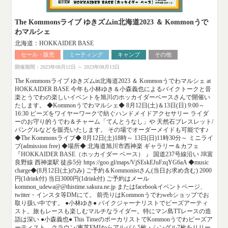
The Kommonsライブ ゆきズムin北海道2023 ＆ Kommonうで
わマルシェ
北海道：HOKKAIDER BASE
セール・販売
ミーティング
キャンプ
その他
開催期間：2023年08月12日 ～ 2023年08月13日
The Kommonsライブ ゆきズムin北海道2023 ＆ Kommonうでわマルシェ at
HOKKAIDER BASE 今年も小林ゆき＆小森義也によるバイクトークと音
楽とうでわの楽しいイベントを旭川のホッカイダーベースさんで開催い
たします。 ◆Kommonうでわマルシェ◆ 8月12日(土)＆13日(日) 9:00～
16:30 ビーズをワイヤーワークで紡ぐハンドメイドアクセサリー ライダ
ーのお守り的うでわ＆チャーム「てんとうなし」や 天然石ブレスレット/
バングルなどを販売いたします。 その場でオーダーメイドも可能です♪
◆The Kommonsライブ◆ 8月12日(土)18時～ 13日(日)11時30分～ ミニライ
ブ(admission free) ◆場所◆ 北海道旭川市西神楽 ギャラリー＆カフェ
『HOKKAIDER BASE（ホッカイダー ベース） 』 国道237号線沿い JR富
良野線 西神楽駅 徒歩5分 https://goo.gl/maps/VjSEskEJuFzqYG6aA ◆music
charge◆(8月12日(土)のみ) ご予約＆Kommonistさん(当日お求め含む) 2000
円(1drink付) 当日3000円(1drink付) ご予約はメール
kommon_udewa@@thistime.sakura.ne.jp またはfacebookイベントページ、
twitter・インスタ等DMにて。 前売りはKommonうでわwebショップでお
取り扱い中です。 ●小林ゆき● バイクジャーナリストでビーズアーティ
スト。旅もレースも楽しむマルチなライダー。特にマン島TTレースの造
詣は深い ●小森義也● This TimeのボーカリストでKommonうでわビーズア
ーティスト。クラウン/東芝EMIからアルバム5枚・シングル7枚をリリー