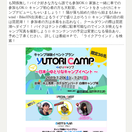
も関係無し！バイク好きな方なら誰でも参加OK☆ 家族と一緒に車での
参加もOK☆ キャンプ初心者の方も大歓迎。イベントをきっかけにキャ
ンプデビューしちゃいましょう！！ 陽が落ち始めた頃から始まるLike a
wind・BikeJIN出演者によるライブで盛り上がろう☆ キャンプ場の目の前
は琵琶湖！！ 参加者の方は水着をお忘れなく。クールダウンの際は琵琶
湖へダイブ！！ バイクはテントの横に駐車可能なのでインスタ映えなキ
ャンプ写真を撮影しよう☆ ※コンテンツの予定は変更になる場合あり。
予めご了承ください。 詳しくは番組ＨＰで。「ライクアウインド」を検
索！