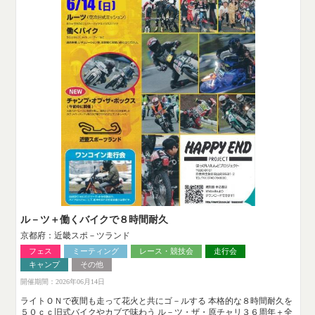
ル－ツ＋働くバイクで８時間耐久
京都府：近畿スポ－ツランド
フェス
ミーティング
レース・競技会
走行会
キャンプ
その他
開催期間：2026年06月14日
ライトＯＮで夜間も走って花火と共にゴ－ルする 本格的な８時間耐久を
５０ｃｃ旧式バイクやカブで味わう ル－ツ・ザ・原チャリ３６周年＋全