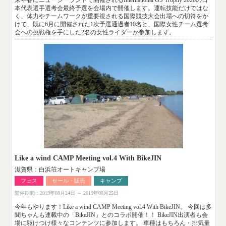
本代表選手選考会最終予選を会場内で開催します。運転技能だけではな
く、体力やチームワークが重要視される国際競技大会出場への切符をか
けて、既に6月に開催された1次予選通過者10名と、国際女性チーム選考
会への挑戦権を手にした2名の女性ライダーが参加します。
Like a wind CAMP Meeting vol.4 With BikeJIN
滋賀県：白浜荘オートキャンプ場
フェス
セール・販売
キャンプ
開催期間：2019年08月24日 ～ 2019年08月25日
今年もやります！Like a wind CAMP Meeting vol.4 With BikeJIN。 今回は多
聞ちゃんも連載中の「BikeJIN」とのコラボ開催！！ BikeJIN出演者も会
場に駆けつけ様々なコンテンツに参加します。 車種はもちろん・排気量