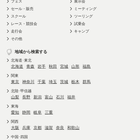
フェス
展示会
セール・販売
ミーティング
スクール
ツーリング
レース・競技会
試乗会
走行会
キャンプ
その他
地域から検索する
北海道･東北
北海道
青森
岩手
秋田
宮城
山形
福島
関東
東京
神奈川
千葉
埼玉
茨城
栃木
群馬
北陸･甲信越
山梨
長野
新潟
富山
石川
福井
東海
愛知
静岡
岐阜
三重
関西
大阪
兵庫
京都
滋賀
奈良
和歌山
中国･四国