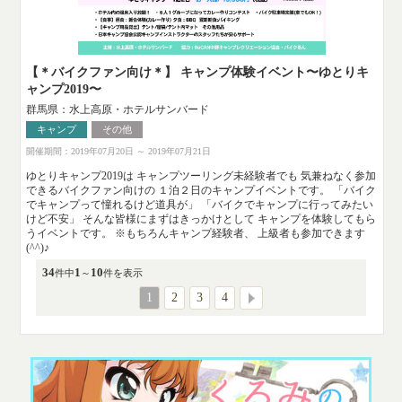
【＊バイクファン向け＊】 キャンプ体験イベント〜ゆとりキ
ャンプ2019〜
群馬県：水上高原・ホテルサンバード
キャンプ
その他
開催期間：2019年07月20日 ～ 2019年07月21日
ゆとりキャンプ2019は キャンプツーリング未経験者でも 気兼ねなく参加
できるバイクファン向けの １泊２日のキャンプイベントです。 「バイク
でキャンプって憧れるけど道具が」 「バイクでキャンプに行ってみたい
けど不安」 そんな皆様にまずはきっかけとして キャンプを体験してもら
うイベントです。 ※もちろんキャンプ経験者、 上級者も参加できます
(^^)♪
34
1
10
件中
～
件を表示
1
2
3
4