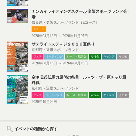
ナンカイライディングスクール 名阪スポーツランド会
場
奈良県・名阪スポーツランド（Eコース）
スクール
2026年04月18日 ～ 2026年11月07日
サテライトステ－ジ２０２６夏祭り
京都府・近畿スポ－ツランド
フェス
ミーティング
レース・競技会
走行会
キャンプ
その他
2026年08月15日 ～ 2026年08月16日
空冷旧式低馬力原付の祭典 ル－ツ・ザ・原チャリ最
終戦
京都府・近畿スポ－ツランド
フェス
ミーティング
レース・競技会
走行会
キャンプ
その他
2026年10月04日
イベントの種類から探す