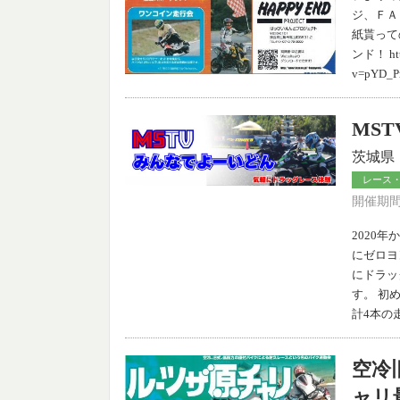
ジ、ＦＡ
紙貰って
ンド！ http
v=pYD_P
MS
茨城県
レース
開催期間：
2020
にゼロヨ
にドラッ
す。 初
計4本の
空冷
ャリ