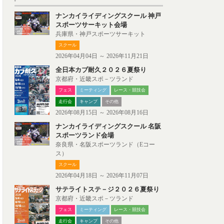
ナンカイライディングスクール 神戸
スポーツサーキット会場
兵庫県・神戸スポーツサーキット
スクール
2026年04月04日 ～ 2026年11月21日
全日本カブ耐久２０２６夏祭り
京都府・近畿スポ－ツランド
フェス
ミーティング
レース・競技会
走行会
キャンプ
その他
2026年08月15日 ～ 2026年08月16日
ナンカイライディングスクール 名阪
スポーツランド会場
奈良県・名阪スポーツランド（Eコー
ス）
スクール
2026年04月18日 ～ 2026年11月07日
サテライトステ－ジ２０２６夏祭り
京都府・近畿スポ－ツランド
フェス
ミーティング
レース・競技会
走行会
キャンプ
その他