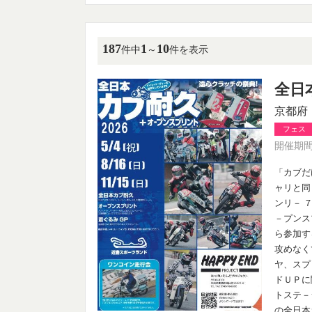
187
1
10
件中
～
件を表示
全日
京都府
フェス
開催期間：
「カブだ
ャリと同
ンリ－ 
－プンス
ら参加す
攻めなく
ヤ、スプ
ドＵＰに
トステ－
の全日本