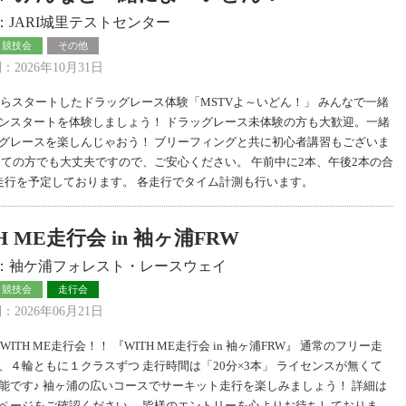
：JARI城里テストセンター
・競技会
その他
2026年10月31日
年からスタートしたドラッグレース体験「MSTVよ～いどん！」 みんなで一緒
ンスタートを体験しましょう！ ドラッグレース未体験の方も大歓迎。一緒
グレースを楽しんじゃおう！ ブリーフィングと共に初心者講習もございま
めての方でも大丈夫ですので、ご安心ください。 午前中に2本、午後2本の合
走行を予定しております。 各走行でタイム計測も行います。
H ME走行会 in 袖ヶ浦FRW
：袖ケ浦フォレスト・レースウェイ
・競技会
走行会
2026年06月21日
もWITH ME走行会！！ 『WITH ME走行会 in 袖ヶ浦FRW』 通常のフリー走
、４輪ともに１クラスずつ 走行時間は「20分×3本」 ライセンスが無くて
能です♪ 袖ヶ浦の広いコースでサーキット走行を楽しみましょう！ 詳細は
ページをご確認ください。 皆様のエントリーを心よりお待ちしておりま