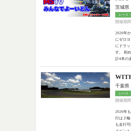
茨城県
レース
開催期間：
2020
にゼロヨ
にドラッ
す。 初
計4本の
WIT
千葉県
レース
開催期間：
2026年
行は２輪
も走行可
イベント