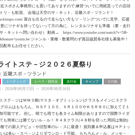
 近スポさん事務所にも置いてありますので 練習ついでに用紙貰っての店頭
トリ－も歓迎。 会場は天空のサ－キット、近畿スポ－ツランド！
//www.kinspo.com/ 屋台も出るので走らない方もツ－リングついでに見学、応援
 更にツナギを持ってないって方の為に、レンタルツナギも準備 （要・走行
キットへ問い合わせ） 動画→ https://www.youtube.com/watch?v=5B-
le8&feature=youtu.be ジャンル・業種・数量問わず賞品協賛各社様も募集中！
品配布もお任せください。
ライトステ－ジ２０２６夏祭り
：近畿スポ－ツランド
ミーティング
レース・競技会
走行会
キャンプ
その他
2026年08月15日 ～ 2026年08月16日
トステ－ジはＭＭ３耐(マスタ－オブミッション)クラスをメインに３クラ
 グロムはもちろん、ＮＳＦ１００、ＸＲ１００やＫＳＲ８０に加えてＺ１
加可能です。 但し、晴でも雨でも各タイム制限がありますので国際ライダ
ても簡単には勝てないル－ル！ Ｒ４８クラス(４８秒を切った周回は無効)
車種での新人デビュ－や旧型車のレ－スに最適！ 規則書＆申込書はＨＰトッ
或いは各レ－スペ－ジよりダウンロ－ド可能。 もちろんメ－ル、メッセ－