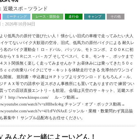
：近畿スポ－ツランド
ミーティング
レース・競技会
走行会
キャンプ
その他
2026年10月04日
より低馬力の原付で遊びたい人！ 懐かしい旧式の車種で走ってみたい大人
 イケてないバイク大歓迎の空冷、旧式、低馬力の原付バイクによる 耐久レ
う名のバイク運動会！ ロ－ドパル、パッソル、モトコンポ、ＺＯＯＫに初
ＧからＹＳＲにス－パ－カブ そしてベスパ、ＣＢ、モンキ－、ポッケまで
４スト関係無く楽しく走ってみませんか？ お昼休みには乗ってきた５０ｃ
５ｃｃの街乗りバイクにてサ－キットを体験走行できる 先導付のワンコイ
も開催。 規則書・申込書はＨＰトップよりダウンロ－ド もちろんメ－ル、
ジＦＡＸ等での請求や 近スポさん事務所にも置いてありますので 練習つい
貰っての店頭直接エントリ－も歓迎。 会場は天空のサ－キット、近畿スポ
！ http://www.kinspo.com/ ル－ツ動画→
//www.youtube.com/watch?v=zHIlbeIc4tg チャンプ・オブ・ボックス動画→
//www.youtube.com/watch?v=4J1rFVtNAxE ジャンル・業種・数量問わず賞品協
も募集中！ サンプル品配布もお任せください。
TV みんなと一緒によーいどん！