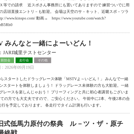
Ｘ等での請求 近スポさん事務所にも置いてありますので 練習ついでに用
の店頭直接エントリ－も歓迎。 会場は天空のサ－キット、近畿スポ－ツラ
://www.kinspo.com/ 動画→ https://www.youtube.com/watch?
rB5Rh0
TV みんなと一緒によーいどん！
：JARI城里テストセンター
・競技会
走行会
その他
2026年09月19日
年からスタートしたドラッグレース体験「MSTVよ～いどん！」 みんなで一緒
ンスタートを体験しましょう！ ドラッグレース未体験の方も大歓迎。一緒
グレースを楽しんじゃおう！ ブリーフィングと共に初心者講習もございま
めての方でも大丈夫ですので、ご安心ください。 午前中に2本、午後2本の合
走行を予定しております。 各走行でタイム計測も行います。
旧式低馬力原付の祭典 ル－ツ・ザ・原チ
最終戦