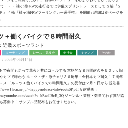
して・・・ 袖ヶ浦FRWの走行会では併催スプリントレースとして ２輪『２
Ｐ』 ４輪『袖ヶ浦FRWツーリングカー選手権』 を開催♪ 詳細は別ページを
。
ツ＋働くバイクで８時間耐久
：近畿スポ－ツランド
ミーティング
レース・競技会
走行会
キャンプ
その他
2026年06月14日
Ｎで夜間も走って花火と共にゴ－ルする 本格的な８時間耐久を５０ｃｃ旧
やカブで味わう ル－ツ・ザ・原チャリ３６周年＋全日本カブ耐久１７周年
－ス 「ル－ツ＋働くバイクで８時間耐久」の受付は２月１日から 規則書
//www1.kcn.ne.jp/~happyend/race-info/rootsSP.pdf ８耐動画→
//www.youtube.com/watch?v=hRwdIHcE_3Q ジャンル・業種・数量問わず賞品協
も募集中！ サンプル品配布もお任せください。