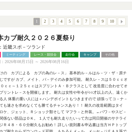
1
2
3
4
5
6
7
8
9
10
本カブ耐久２０２６夏祭り
：近畿スポ－ツランド
ミーティング
レース・競技会
走行会
キャンプ
その他
2026年08月15日 ～ 2026年08月16日
けの カブによる カブの為のレ－ス」 基本的ル－ルはル－ツ・ザ・原チ
じですが カブ、メイト、バ－デイのみ参加可能。 耐久レ－スは５０ｃｃオ
７０ｃｃ～１２５ｃｃはスプリントＡ・Ｂクラスとして 改造度に合わせてオ
プリントレ－スを開催します。 耐久は女性や年令が○○才以上の人、遠くか
る人 体重の重い人には＋ハンデポイントもつきますので 頑張ってコ－ナ－
ても速さを求めなくても勝てるチャンスあり！！ 耐久の改造範囲はタイ
ロケ、ジェット、Ｒショック類そして マフラ－と外装。←パワ－やスピ－
関係ない部品はＯＫ。 １人でも耐久走りたいって方は同日開催のサテライ
ジＲ４８・６０分耐久もお勧め！ 詳しい規則書＆申込書は当方ＨＰトップ
カブ耐久からダウンロ－ド可能。 もちろんメ－ル、メッセ－ジＦＡＸ等で