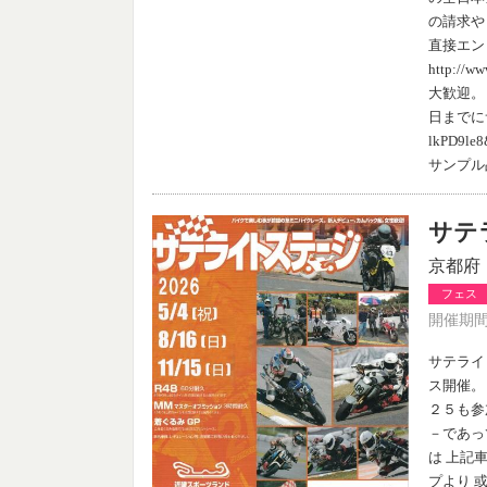
の請求や
直接エン
http:
大歓迎。
日までにサ－
lkPD9
サンプル
サテ
京都府
フェス
開催期間：
サテライ
ス開催。
２５も参
－であっ
は 上記
プより 