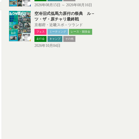
2026年08月15日 ～ 2026年08月16日
空冷旧式低馬力原付の祭典 ル－
ツ・ザ・原チャリ最終戦
京都府・近畿スポ－ツランド
フェス
ミーティング
レース・競技会
走行会
キャンプ
その他
2026年10月04日