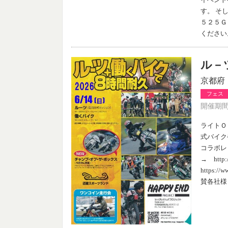
す。 そ
５２５Ｇ
ください
ル－
京都府
フェス
開催期間：
ライトＯ
式バイク
コラボレ
→ http:
https:
賛各社様