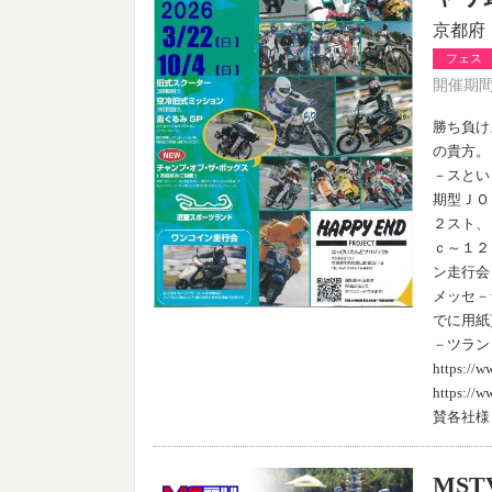
京都府
フェス
開催期間：
勝ち負け
の貴方。
－スとい
期型ＪＯ
２スト、
ｃ～１２
ン走行会
メッセ－
でに用紙
－ツランド
https:
https:
賛各社様
MS