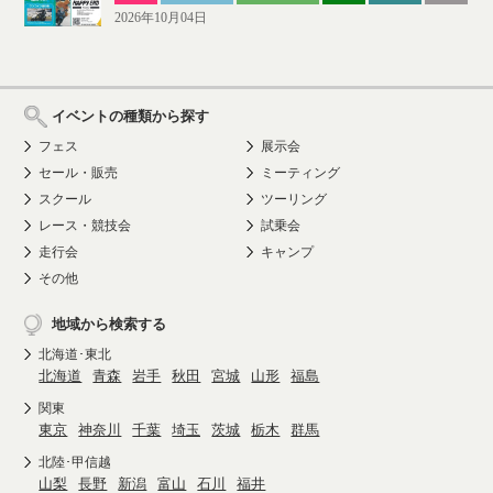
2026年10月04日
イベントの種類から探す
フェス
展示会
セール・販売
ミーティング
スクール
ツーリング
レース・競技会
試乗会
走行会
キャンプ
その他
地域から検索する
北海道･東北
北海道
青森
岩手
秋田
宮城
山形
福島
関東
東京
神奈川
千葉
埼玉
茨城
栃木
群馬
北陸･甲信越
山梨
長野
新潟
富山
石川
福井