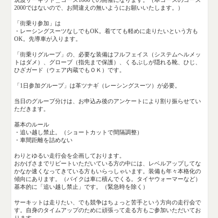
2000ではないので、お間違えの無いようにお願いいたします。）
「街乗り参加」は
・レーシングスーツなしでもOK。着てても軽めに走りたいという方も
OK。先導車が入ります。
「街乗りグループ」の、必要な装備はフルフェイス（システムヘルメッ
トはダメ）、グローブ（指先まで保護）、くるぶしが隠れる靴、ひじ、
ひざガード（ウェア内蔵でもＯＫ）です。
「1日参加グループ」は革ツナギ（レーシングスーツ）が必要。
当日のグループ分けは、お申込み後のアンケートにより割り振らせてい
ただきます。
基本のルール
・追い越し禁止。（ショートカットで間隔調整）
・車間距離を詰めない
わりとゆるい走行会を企画しております。
おかげさまでリピートいただいている方の中には、レベルアップしてな
かなか速くなってきている方もいらっしゃいます。装備も年々本格化の
傾向にあります。（バイクは車に積んでくる。タイヤウォーマーなど）
基本的に「追い越し禁止」です。（緊急時を除く）
サーキットは走りたい、でも競争はちょっと苦手という方向の走行会で
す。自身のタイムアップのために頑張って走る方もご参加いただいてお
ります。