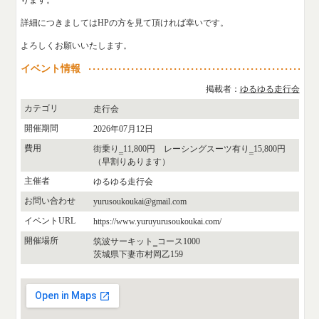
詳細につきましてはHPの方を見て頂ければ幸いです。
よろしくお願いいたします。
イベント情報
掲載者：
ゆるゆる走行会
カテゴリ
走行会
開催期間
2026年07月12日
費用
街乗り‗11,800円 レーシングスーツ有り‗15,800円
（早割りあります）
主催者
ゆるゆる走行会
お問い合わせ
yurusoukoukai@gmail.com
イベントURL
https://www.yuruyurusoukoukai.com/
開催場所
筑波サーキット‗コース1000
茨城県下妻市村岡乙159