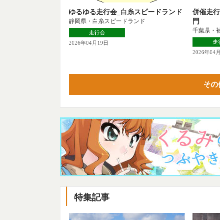
ゆるゆる走行会‗白糸スピードランド
併催走行
静岡県・白糸スピードランド
門
千葉県・
走行会
走
2026年04月19日
2026年04
その
特集記事