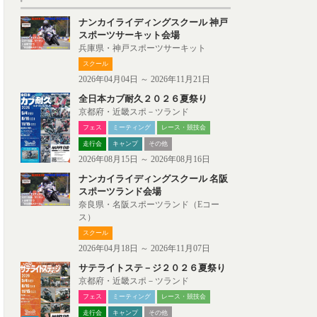
ナンカイライディングスクール 神戸
スポーツサーキット会場
兵庫県・神戸スポーツサーキット
スクール
2026年04月04日 ～ 2026年11月21日
全日本カブ耐久２０２６夏祭り
京都府・近畿スポ－ツランド
フェス
ミーティング
レース・競技会
走行会
キャンプ
その他
2026年08月15日 ～ 2026年08月16日
ナンカイライディングスクール 名阪
スポーツランド会場
奈良県・名阪スポーツランド（Eコー
ス）
スクール
2026年04月18日 ～ 2026年11月07日
サテライトステ－ジ２０２６夏祭り
京都府・近畿スポ－ツランド
フェス
ミーティング
レース・競技会
走行会
キャンプ
その他