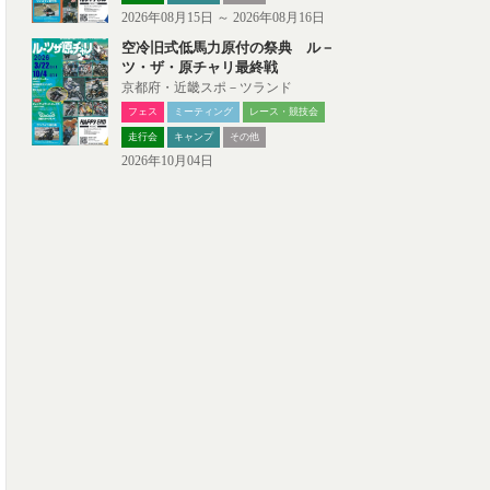
2026年08月15日 ～ 2026年08月16日
空冷旧式低馬力原付の祭典 ル－
ツ・ザ・原チャリ最終戦
京都府・近畿スポ－ツランド
フェス
ミーティング
レース・競技会
走行会
キャンプ
その他
2026年10月04日