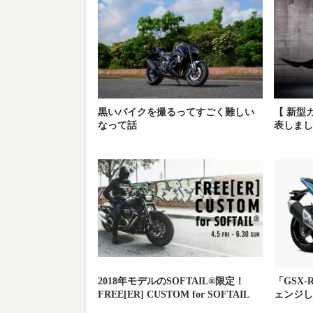
黒いバイクを撮るってすごく難しい
【 新型
なって話
表しまし
2018年モデルのSOFTAIL®限定！
「GSX-
FREE[ER] CUSTOM for SOFTAIL
ェンジして