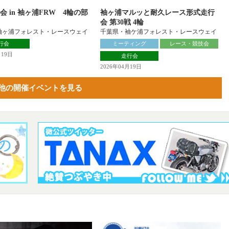
会 in 袖ヶ浦FRW 4輪の部
袖ヶ浦マルッと耐久レース形式走行
会 第30戦 4輪
袖ヶ浦フォレスト・レースウェイ
千葉県・袖ケ浦フォレスト・レースウェイ
行会
ミーティング
レース・競技会
月19日
走行会
2026年04月19日
他の開催イベントを見る