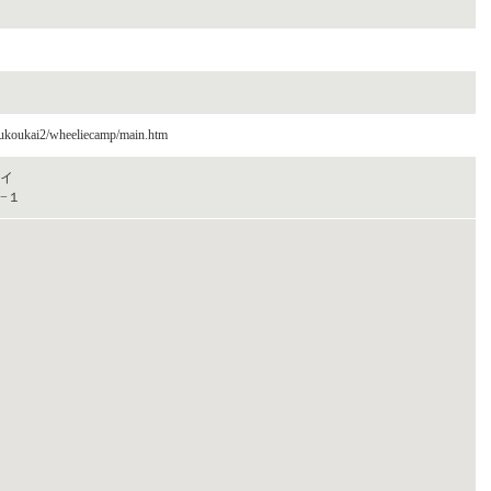
oukoukai2/wheeliecamp/main.htm
イ
−１