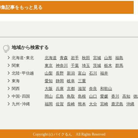
特集記事をもっと見る
地域から検索する
北海道･東北
北海道
青森
岩手
秋田
宮城
山形
福島
関東
東京
神奈川
千葉
埼玉
茨城
栃木
群馬
北陸･甲信越
山梨
長野
新潟
富山
石川
福井
東海
愛知
静岡
岐阜
三重
関西
大阪
兵庫
京都
滋賀
奈良
和歌山
中国･四国
岡山
広島
鳥取
島根
山口
愛媛
香川
高知
徳
九州･沖縄
福岡
佐賀
長崎
熊本
大分
宮崎
鹿児島
沖縄
Copyright (c) バイクるん All Rights Reserved