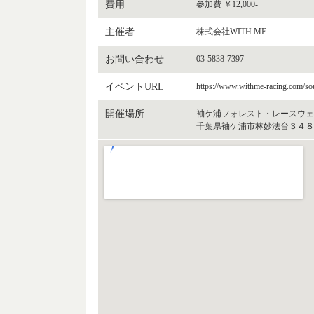
費用
参加費 ￥12,000-
主催者
株式会社WITH ME
お問い合わせ
03-5838-7397
イベントURL
https://www.withme-racing.com/s
開催場所
袖ケ浦フォレスト・レースウェ
千葉県袖ケ浦市林妙法台３４８