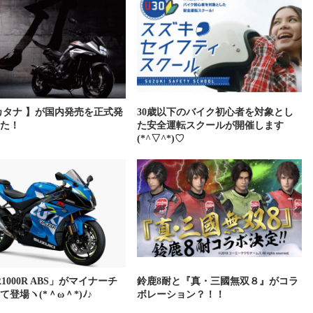
カタナ 】が国内発売を正式発
30歳以下のバイク初心者を対象とし
た！
た安全運転スクールが開催します
(*^▽^*)♡
R1000R ABS」がマイナーチ
鈴鹿8耐と『真・三國無双８』がコラ
登場ヽ(*＾ω＾*)ﾉ♪
ボレーション？！！